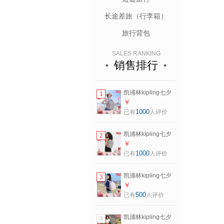
长途差旅（行李箱）
旅行背包
SALES RANKING
销售排行
凯浦林kipling七夕
1
礼物男女款大容量
￥
轻便出游首尔包双
1000
已有
人评价
肩书包|SEOUL系列
M-岩石灰
凯浦林kipling七夕
2
礼物男女款大容量
￥
轻便出游首尔包双
1000
已有
人评价
肩书包|SEOUL系列
S-岩石灰
凯浦林kipling七夕
3
情人节礼物男女款
￥
大容量轻便双肩背
500
已有
人评价
包书包 欢乐粉紫
凯浦林kipling七夕
4