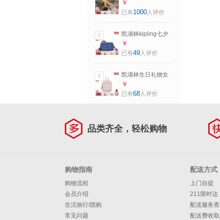
礼物男女款大容量
￥
轻便出游首尔包双
1000
已有
人评价
肩书包|SEOUL系列
M-黑皮诺色
凯浦林kipling七夕
5
情人节礼物男女新
￥
款简约背提单肩
49
已有
人评价
包|AVERILL 经典靛
蓝
凯浦林生日礼物女
6
款26春夏新款简约
￥
双肩背包|MINI
68
已有
人评价
BACKPACK 翻糖粉
品类齐全，轻松购物
购物指南
配送方式
购物流程
上门自提
会员介绍
211限时达
生活旅行/团购
配送服务查
常见问题
配送费收取