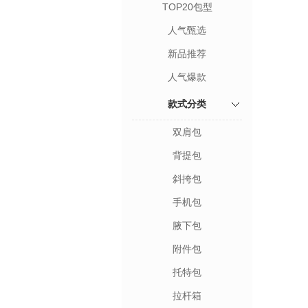
TOP20包型
人气甄选
新品推荐
人气爆款
款式分类
双肩包
背提包
斜挎包
手机包
腋下包
附件包
托特包
拉杆箱