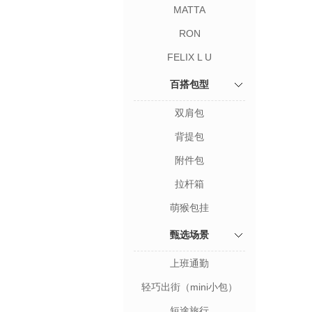
MATTA
RON
FELIX L U
百搭包型
双肩包
背提包
附件包
拉杆箱
萌猴包挂
甄选场景
上班通勤
轻巧出街（mini小包）
短途旅行